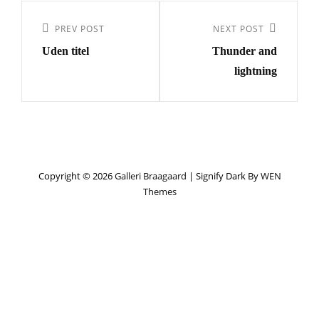
Indlægsnavigation
Previous
PREV POST
Next
NEXT POST
Uden titel
Thunder and
Post
Post
lightning
Copyright © 2026
Galleri Braagaard
|
Signify Dark By
WEN
Themes