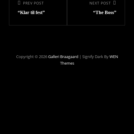
Previous
PREV POST
Next
NEXT POST
“Klar til fest”
“The Boss”
Post
Post
Copyright © 2026
Galleri Braagaard
|
Signify Dark By
WEN
Themes