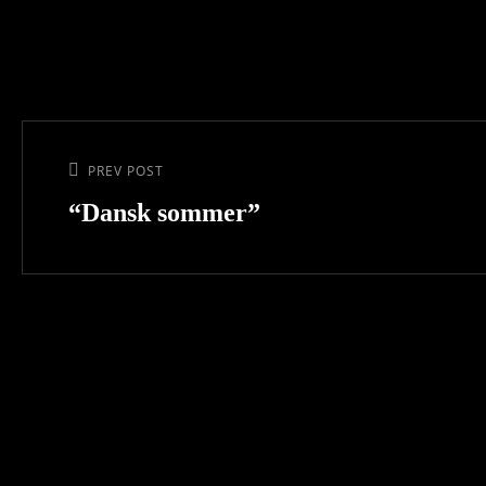
Indlægsnavigation
Previous
PREV POST
Post
“Dansk sommer”